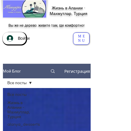
Жизнь в Алании -
Махмутлар, Турция
Вы же не дерево: живите там, где комфортно!
ME
Войти
NU
Регистрация
Мой Блог
Все посты
Все посты
Жизнь в
Алании -
Махмутлар,
Турция
alanya_desserts