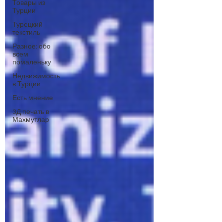
Товары из
Турции
Турецкий
текстиль
Разное: обо
всем
помаленьку
Недвижимость
в Турции
Есть мнение
3Д печать в
Махмутлар