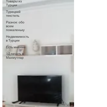
Товары из
Турции
Турецкий
текстиль
Разное: обо
всем
помаленьку
Недвижимость
в Турции
Есть мнение
3Д печать в
Махмутлар