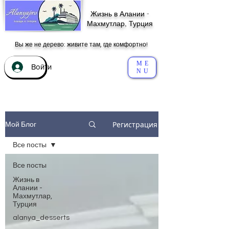
Жизнь в Алании -
Махмутлар, Турция
Вы же не дерево: живите там, где комфортно!
ME
Войти
NU
Регистрация
Мой Блог
Все посты
Все посты
Жизнь в
Алании -
Махмутлар,
Турция
alanya_desserts