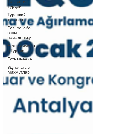
Товары из
Турции
Турецкий
текстиль
Разное: обо
всем
помаленьку
Недвижимость
в Турции
Есть мнение
3Д печать в
Махмутлар