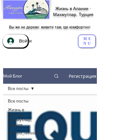
Жизнь в Алании -
Махмутлар, Турция
Вы же не дерево: живите там, где комфортно!
ME
Войти
NU
Регистрация
Мой Блог
Все посты
Все посты
Жизнь в
Алании -
Махмутлар,
Турция
alanya_desserts