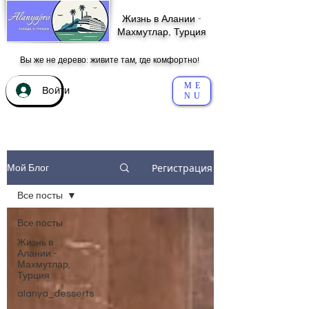
Жизнь в Алании -
Махмутлар, Турция
Вы же не дерево: живите там, где комфортно!
ME
Войти
NU
Регистрация
Мой Блог
Все посты
Все посты
Жизнь в
Алании -
Махмутлар,
Турция
alanya_desserts