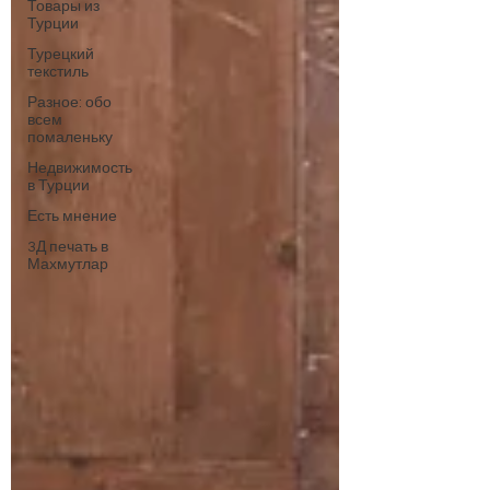
Товары из
Турции
Турецкий
текстиль
Разное: обо
всем
помаленьку
Недвижимость
в Турции
Есть мнение
3Д печать в
Махмутлар