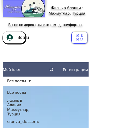
Жизнь в Алании -
Махмутлар, Турция
Вы же не дерево: живите там, где комфортно!
ME
Войти
NU
Регистрация
Мой Блог
Все посты
Все посты
Жизнь в
Алании -
Махмутлар,
Турция
alanya_desserts