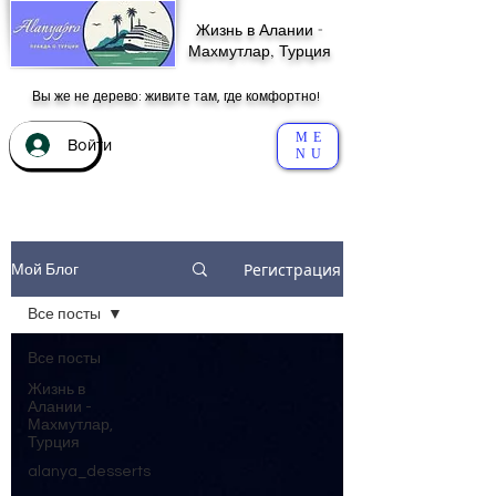
Жизнь в Алании -
Махмутлар, Турция
Вы же не дерево: живите там, где комфортно!
ME
Войти
NU
Регистрация
Мой Блог
Все посты
Все посты
Жизнь в
Алании -
Махмутлар,
Турция
alanya_desserts