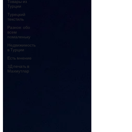
Товары из
Турции
Турецкий
текстиль
Разное: обо
всем
помаленьку
Недвижимость
в Турции
Есть мнение
3Д печать в
Махмутлар