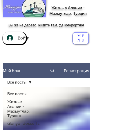
Жизнь в Алании -
Махмутлар, Турция
Вы же не дерево: живите там, где комфортно!
ME
Войти
NU
Регистрация
Мой Блог
Все посты
Все посты
Жизнь в
Алании -
Махмутлар,
Турция
alanya_desserts