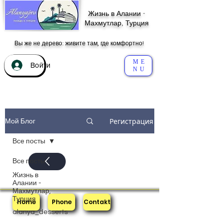
Жизнь в Алании -
Махмутлар, Турция
Вы же не дерево: живите там, где комфортно!
ME
Войти
NU
Регистрация
Мой Блог
Все посты
Все посты
Жизнь в
Алании -
Махмутлар,
Турция
Home
Phone
Contakt
alanya_desserts