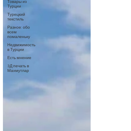
Товары из
Турции
Турецкий
текстиль
Разное: обо
всем
помаленьку
Недвижимость
в Турции
Есть мнение
3Д печать в
Махмутлар