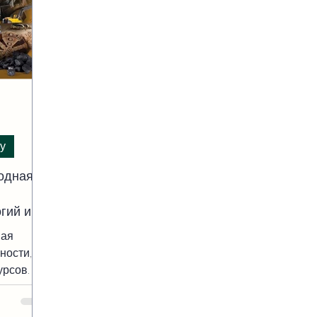
у
одная
гий и
ная
ности,
урсов. С
 Измире,
rİzmir,