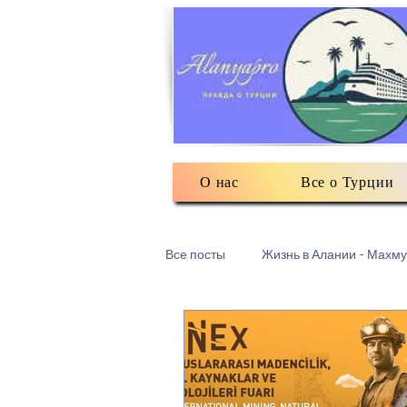
О нас
Все о Турции
Все посты
Жизнь в Алании - Махму
Турецкий текстиль
Разное: о
Есть мнение
3Д печать в Ма