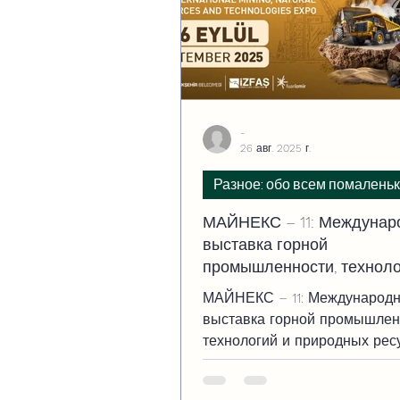
-
26 авг. 2025 г.
Разное: обо всем помаленьк
МАЙНЕКС – 11: Междунар
выставка горной
промышленности, техноло
природных ресурсов.
МАЙНЕКС – 11: Международ
выставка горной промышлен
технологий и природных рес
3 по 6 сентября 2025 года в
на выставочной площадке Fua