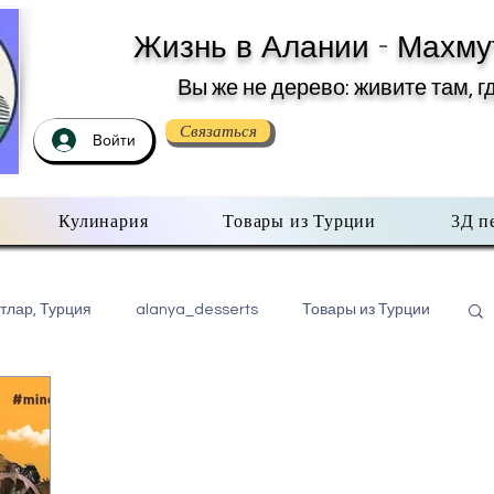
Жизнь в Алании - Махму
Вы же не дерево: живите там, г
Связаться
Войти
Кулинария
Товары из Турции
3Д п
тлар, Турция
alanya_desserts
Товары из Турции
бо всем помаленьку
Недвижимость в Турции
хмутлар