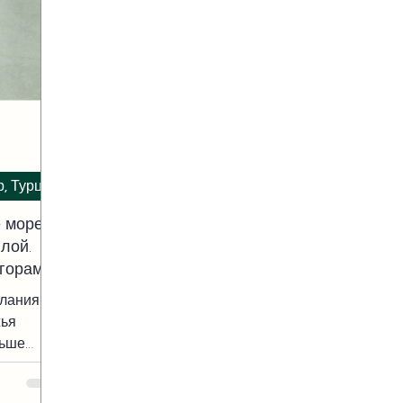
р, Турция
 море
лой.
горами.
Алания
жья
льше
ше