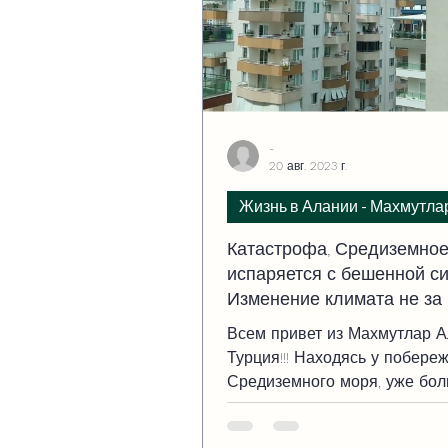
-
20 авг. 2023 г.
Жизнь в Алании - Махмутла
Катастрофа, Средиземное
испаряется с бешенной си
Изменение климата не за 
Всем привет из Махмутлар 
Турция!!! Находясь у побере
Средиземного моря, уже бо
недели, а может и того рань
(просто ранее...