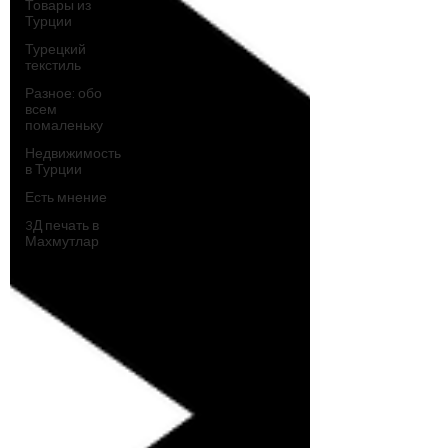
Товары из
Турции
Турецкий
текстиль
Разное: обо
всем
помаленьку
Недвижимость
в Турции
Есть мнение
3Д печать в
Махмутлар