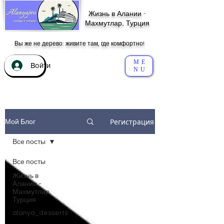
Жизнь в Алании -
Махмутлар, Турция
Вы же не дерево: живите там, где комфортно!
ME
Войти
NU
Регистрация
Мой Блог
Все посты
Все посты
Жизнь в
Алании -
Махмутлар,
Турция
alanya_desserts