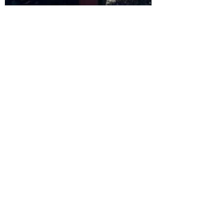
-
6 февр. 2024 г.
Турецкий текстиль
"Бизнес с Турцией" мои размышления -
информация для малого и среднего
бизнеса. Видео в 5-ти частях
О бизнесе с Турцией, здесь вы найдете
ответы на вопросы: как найти
производителя, как найти поставщика
оборудования и товаров в Турции