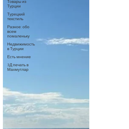
Товары из
Турции
Турецкий
текстиль
Разное: обо
всем
помаленьку
Недвижимость
в Турции
Есть мнение
3Д печать в
Махмутлар