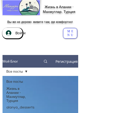
Жизнь в Алании -
Махмутлар, Турция
Вы же не дерево: живите там, где комфортно!
ME
Войти
NU
Регистрация
Мой Блог
Все посты
Все посты
Жизнь в
Алании -
Махмутлар,
Турция
alanya_desserts