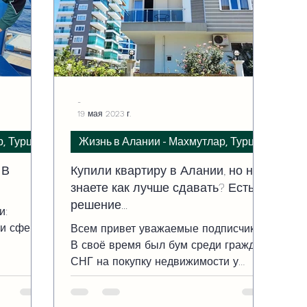
-
19 мая 2023 г.
р, Турция
Жизнь в Алании - Махмутлар, Турция
 В
Купили квартиру в Алании, но не
знаете как лучше сдавать? Есть
решение...
и:
 и сфера
Всем привет уважаемые подписчики!!!
В своё время был бум среди граждан
СНГ на покупку недвижимости у
моря. Реклама риэлторов звучала...