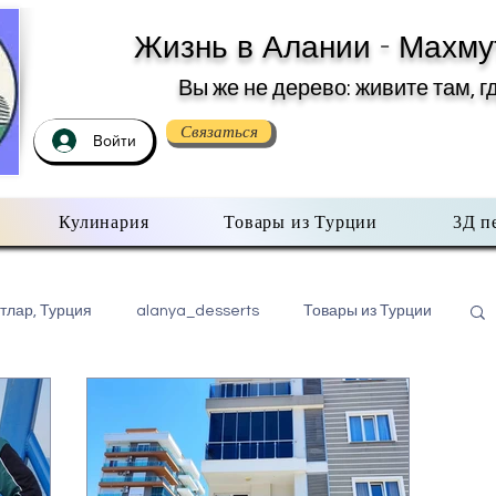
Жизнь в Алании - Махму
Вы же не дерево: живите там, г
Связаться
Войти
Кулинария
Товары из Турции
3Д п
тлар, Турция
alanya_desserts
Товары из Турции
бо всем помаленьку
Недвижимость в Турции
хмутлар