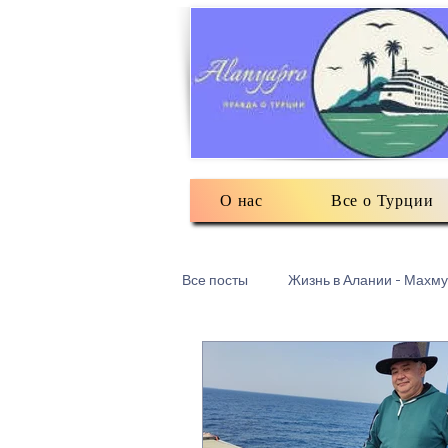
О нас
Все о Турции
Все посты
Жизнь в Алании - Махму
Турецкий текстиль
Разное: о
Есть мнение
3Д печать в Ма