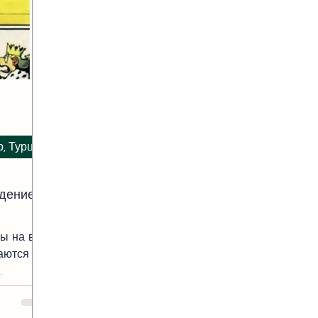
р, Турция
едение
ны на всё
аются
плату