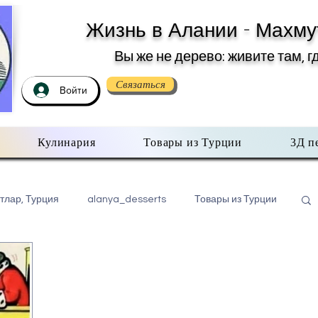
Жизнь в Алании - Махму
Вы же не дерево: живите там, г
Связаться
Войти
Кулинария
Товары из Турции
3Д п
тлар, Турция
alanya_desserts
Товары из Турции
бо всем помаленьку
Недвижимость в Турции
хмутлар