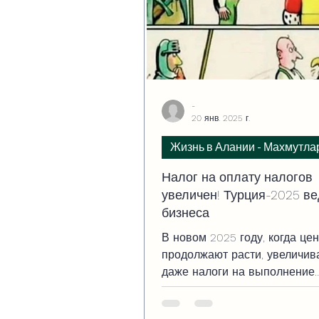
-
20 янв. 2025 г.
Жизнь в Алании - Махмутла
Налог на оплату налогов
увеличен! Турция-2025 в
бизнеса
В новом 2025 году, когда це
продолжают расти, увеличив
даже налоги на выполнение
конституционного долга — у
налогов.