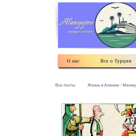
О нас
Все о Турции
Все посты
Жизнь в Алании - Махму
Турецкий текстиль
Разное: о
Есть мнение
3Д печать в Ма