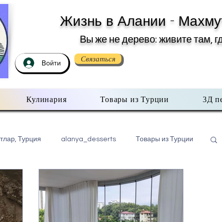
Жизнь в Алании - Махму
Вы же не дерево: живите там, г
Связаться
Войти
Кулинария
Товары из Турции
3Д п
тлар, Турция
alanya_desserts
Товары из Турции
бо всем помаленьку
Недвижимость в Турции
хмутлар