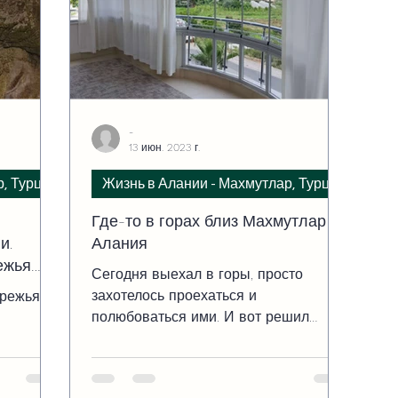
-
13 июн. 2023 г.
р, Турция
Жизнь в Алании - Махмутлар, Турция
Где-то в горах близ Махмутлар
и.
Алания
ежья
Сегодня выехал в горы, просто
захотелось проехаться и
ережья
полюбоваться ими. И вот решил
поделиться с вами картинкой. Видео
сделано в районе...