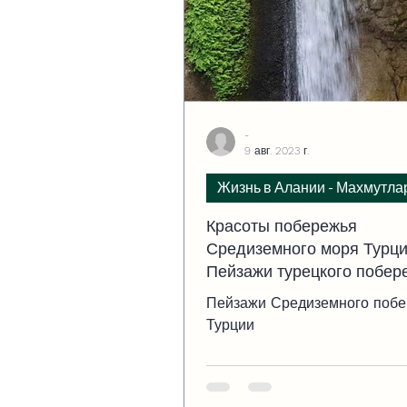
-
9 авг. 2023 г.
Жизнь в Алании - Махмутла
Красоты побережья
Средиземного моря Турци
Пейзажи турецкого побер
Средиземного моря
Пейзажи Средиземного поб
Турции