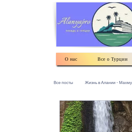
О нас
Все о Турции
Все посты
Жизнь в Алании - Махму
Турецкий текстиль
Разное: о
Есть мнение
3Д печать в Ма