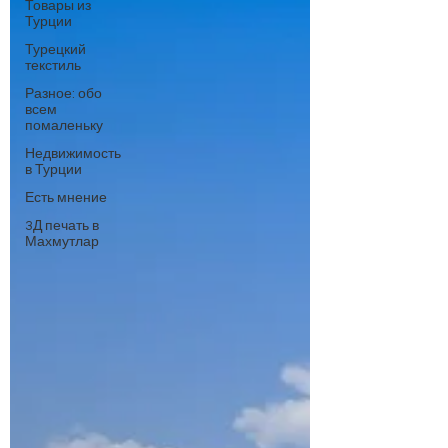
Товары из
Турции
Турецкий
текстиль
Разное: обо
всем
помаленьку
Недвижимость
в Турции
Есть мнение
3Д печать в
Махмутлар