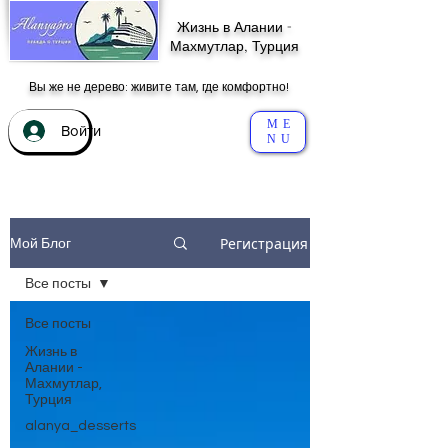
Жизнь в Алании -
Махмутлар, Турция
Вы же не дерево: живите там, где комфортно!
ME
Войти
NU
Регистрация
Мой Блог
Все посты
Все посты
Жизнь в
Алании -
Махмутлар,
Турция
alanya_desserts