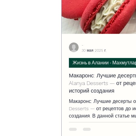
-
30 мая 2025 г.
Жизнь в Алании - Махмутла
Макаронс: Лучшие десерт
Alanya Desserts — от рец
историй создания
Макаронс: Лучшие десерты о
Desserts — от рецептов до и
создания. В данной статье м
раскроем историю происхож
макаронс, поделимся экскл