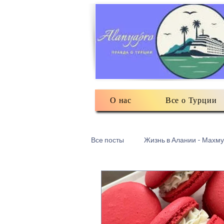
О нас
Все о Турции
Все посты
Жизнь в Алании - Махму
Турецкий текстиль
Разное: о
Есть мнение
3Д печать в Ма