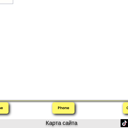
м, почему
нят
me
Phone
Карта сайта