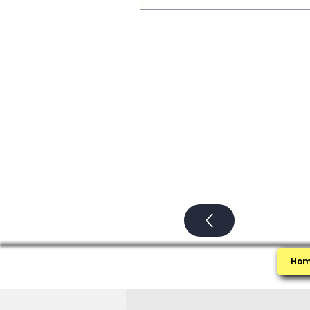
рецептами и расскажем о то
именно наши десерты так це
гурманы.
Ho