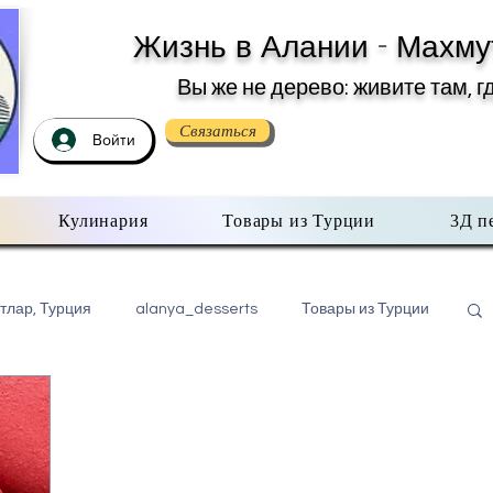
Жизнь в Алании - Махму
Вы же не дерево: живите там, г
Связаться
Войти
Кулинария
Товары из Турции
3Д п
тлар, Турция
alanya_desserts
Товары из Турции
бо всем помаленьку
Недвижимость в Турции
хмутлар