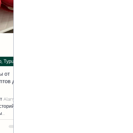
р, Турция
ы от
ептов до
т Alanya
сторий
ы
дения
юзивными