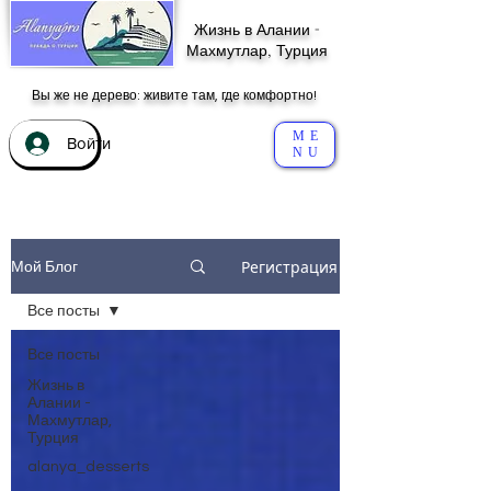
Жизнь в Алании -
Махмутлар, Турция
Вы же не дерево: живите там, где комфортно!
ME
Войти
NU
Регистрация
Мой Блог
Все посты
Все посты
Жизнь в
Алании -
Махмутлар,
Турция
alanya_desserts