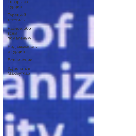
Товары из
Турции
Турецкий
текстиль
Разное: обо
всем
помаленьку
Недвижимость
в Турции
Есть мнение
3Д печать в
Махмутлар