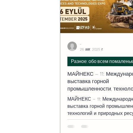
-
26 авг. 2025 г.
Разное: обо всем помаленьк
МАЙНЕКС – 11: Междунар
выставка горной
промышленности, техноло
природных ресурсов.
МАЙНЕКС – 11: Международ
выставка горной промышлен
технологий и природных рес
3 по 6 сентября 2025 года в
на выставочной площадке Fua