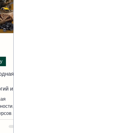
у
одная
гий и
ная
ности,
урсов. С
 Измире,
rİzmir,