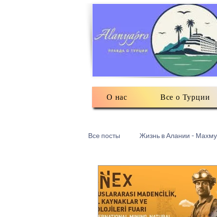
О нас
Все о Турции
Все посты
Жизнь в Алании - Махму
Турецкий текстиль
Разное: о
Есть мнение
3Д печать в Ма