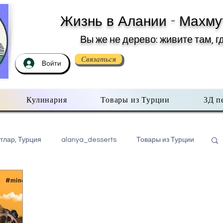
Жизнь в Алании - Махму
Вы же не дерево: живите там, г
Связаться
Войти
Кулинария
Товары из Турции
3Д п
тлар, Турция
alanya_desserts
Товары из Турции
бо всем помаленьку
Недвижимость в Турции
хмутлар