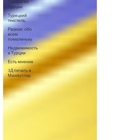
Товары из
Турции
Турецкий
текстиль
Разное: обо
всем
помаленьку
Недвижимость
в Турции
Есть мнение
3Д печать в
Махмутлар