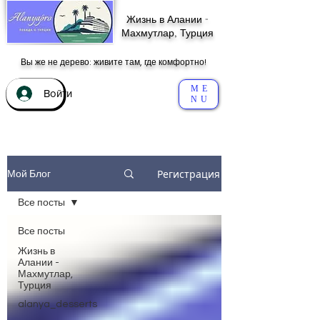
Жизнь в Алании -
Махмутлар, Турция
Вы же не дерево: живите там, где комфортно!
ME
Войти
NU
Регистрация
Мой Блог
Все посты
Все посты
Жизнь в
Алании -
Махмутлар,
Турция
alanya_desserts