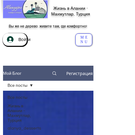
Жизнь в Алании -
Махмутлар, Турция
Вы же не дерево: живите там, где комфортно!
ME
Войти
NU
Регистрация
Мой Блог
Все посты
Все посты
Жизнь в
Алании -
Махмутлар,
Турция
alanya_desserts