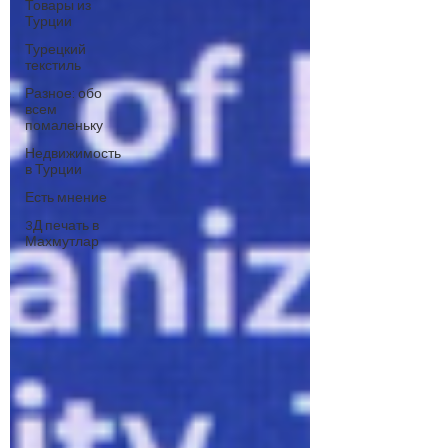
Товары из
Турции
Турецкий
текстиль
Разное: обо
всем
помаленьку
Недвижимость
в Турции
Есть мнение
3Д печать в
Махмутлар