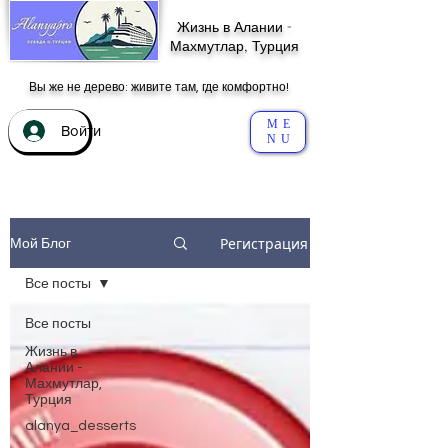
Жизнь в Алании -
Махмутлар, Турция
Вы же не дерево: живите там, где комфортно!
ME
Войти
NU
Регистрация
Мой Блог
Все посты
Все посты
Жизнь в
Алании -
Махмутлар,
Турция
alanya_desserts