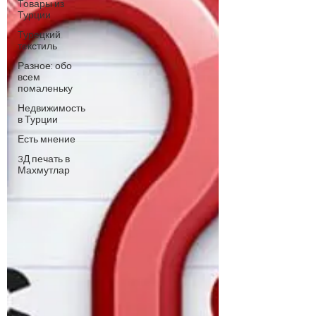
Товары из
Турции
Турецкий
текстиль
Разное: обо
всем
помаленьку
Недвижимость
в Турции
Есть мнение
3Д печать в
Махмутлар