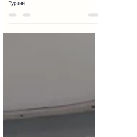
Пейзажи Средиземного побережья
Турции