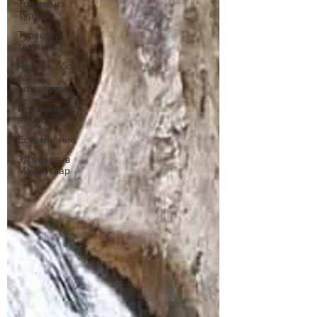
Товары из
Турции
Турецкий
текстиль
Разное: обо
всем
помаленьку
Недвижимость
в Турции
Есть мнение
3Д печать в
Махмутлар