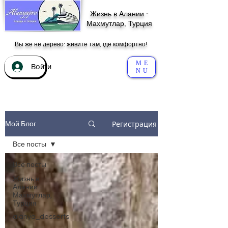
Жизнь в Алании -
Махмутлар, Турция
Вы же не дерево: живите там, где комфортно!
ME
Войти
NU
Регистрация
Мой Блог
Все посты
Все посты
Жизнь в
Алании -
Махмутлар,
Турция
alanya_desserts