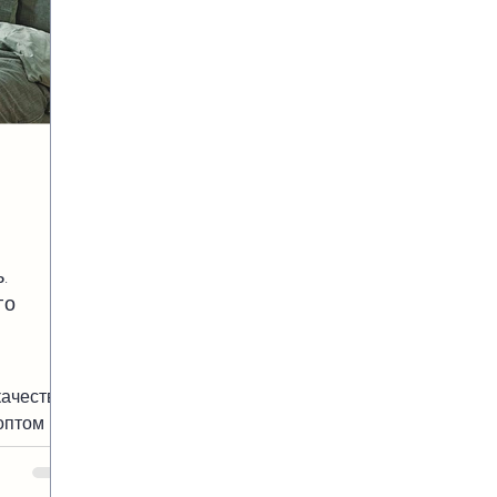
.
го
розницу
качества
оптом и в