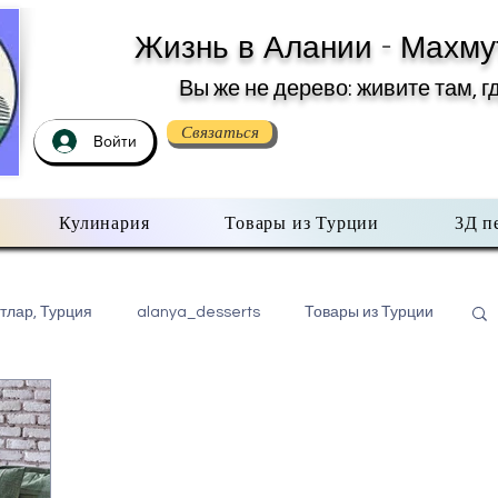
Жизнь в Алании - Махму
Вы же не дерево: живите там, г
Связаться
Войти
Кулинария
Товары из Турции
3Д п
тлар, Турция
alanya_desserts
Товары из Турции
бо всем помаленьку
Недвижимость в Турции
хмутлар