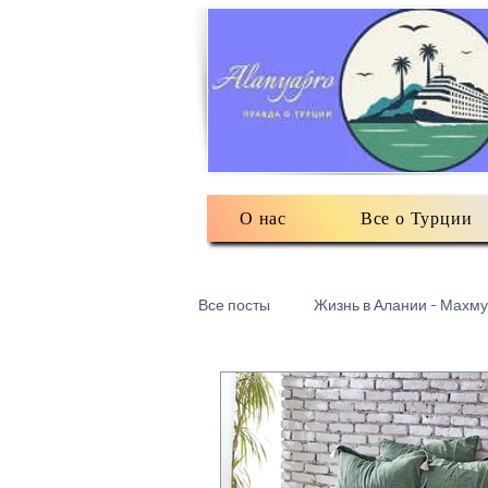
О нас
Все о Турции
Все посты
Жизнь в Алании - Махму
Турецкий текстиль
Разное: о
Есть мнение
3Д печать в Ма