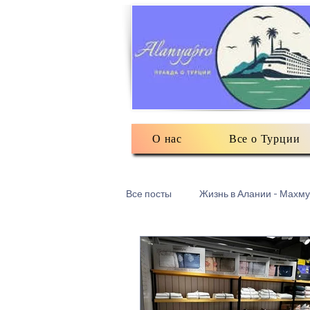
О нас
Все о Турции
Все посты
Жизнь в Алании - Махму
Турецкий текстиль
Разное: о
Есть мнение
3Д печать в Ма