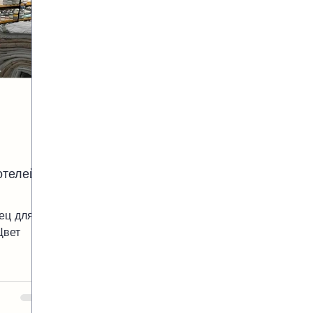
телей.
ец для
Цвет