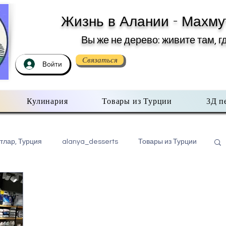
Жизнь в Алании - Махму
Вы же не дерево: живите там, г
Связаться
Войти
Кулинария
Товары из Турции
3Д п
тлар, Турция
alanya_desserts
Товары из Турции
бо всем помаленьку
Недвижимость в Турции
хмутлар