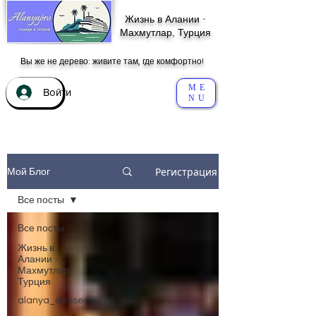
Жизнь в Алании -
Махмутлар, Турция
Вы же не дерево: живите там, где комфортно!
ME
Войти
NU
Регистрация
Мой Блог
Все посты
Все посты
Жизнь в
Алании -
Махмутлар,
Турция
alanya_desserts