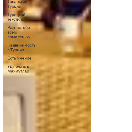
Товары из
Турции
Турецкий
текстиль
Разное: обо
всем
помаленьку
Недвижимость
в Турции
Есть мнение
3Д печать в
Махмутлар