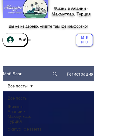
Жизнь в Алании -
Махмутлар, Турция
Вы же не дерево: живите там, где комфортно!
ME
Войти
NU
Регистрация
Мой Блог
Все посты
Все посты
Жизнь в
Алании -
Махмутлар,
Турция
alanya_desserts