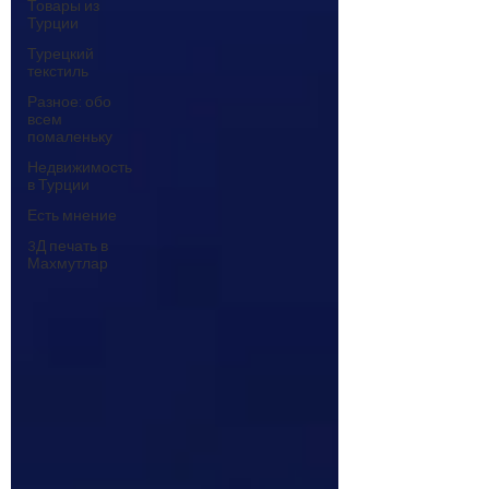
Товары из
Турции
Турецкий
текстиль
Разное: обо
всем
помаленьку
Недвижимость
в Турции
Есть мнение
3Д печать в
Махмутлар