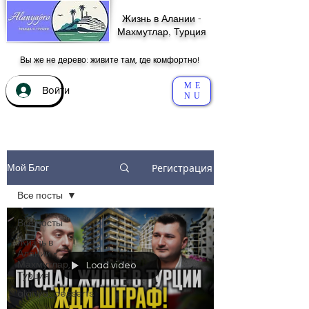
Жизнь в Алании -
Махмутлар, Турция
Вы же не дерево: живите там, где комфортно!
ME
Войти
NU
Регистрация
Мой Блог
Все посты
Все посты
Жизнь в
Алании -
Махмутлар,
Load video
Турция
alanya_desserts