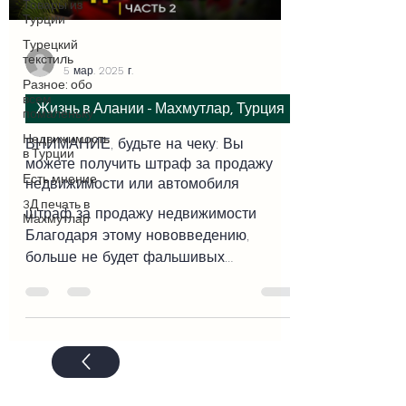
Товары из
Турции
Турецкий
-
текстиль
5 мар. 2025 г.
Разное: обо
всем
Жизнь в Алании - Махмутлар, Турция
помаленьку
Недвижимость
ВНИМАНИЕ, будьте на чеку: Вы
в Турции
можете получить штраф за продажу
Есть мнение
недвижимости или автомобиля
3Д печать в
штраф за продажу недвижимости
Махмутлар
Благодаря этому нововведению,
больше не будет фальшивых
объявлений о недвижимости или
автомобилях