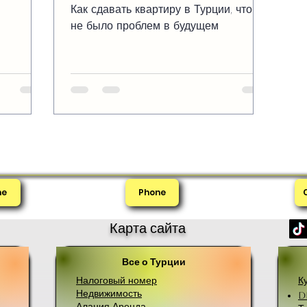
Как сдавать квартиру в Турции, чтобы
не было проблем в будущем
me
Phone
Карта сайта
Все о Турции
Налоговый номер
К
Недвижимость
D
Алания Аренда