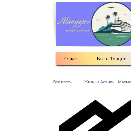
О нас
Все о Турции
Все посты
Жизнь в Алании - Махму
Турецкий текстиль
Разное: о
Есть мнение
3Д печать в Ма