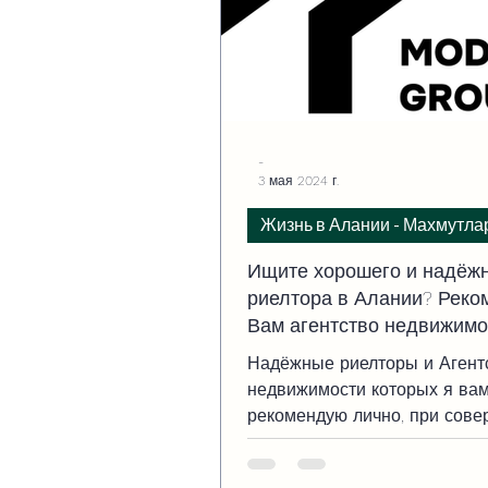
-
3 мая 2024 г.
Жизнь в Алании - Махмутла
Ищите хорошего и надёж
риелтора в Алании? Рек
Вам агентство недвижимо
Modern Group
Надёжные риелторы и Агент
недвижимости которых я ва
рекомендую лично, при сов
операций с недвижимостью 
территории Алании ТР