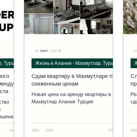
-
-
26 сент. 2023 г.
12
р, Турция
Жизнь в Алании - Махмутлар, Турция
Ж
ного
Сдам квартиру в Махмутларе по
Сл
омендую
сниженным ценам
пр
сти
Новая цена на аренду квартиры в
Ре
Махмутлар Алания Турция
сд
ство
м
ершении
на