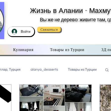
Жизнь в Алании - Махму
Вы же не дерево: живите там, г
Связаться
Войти
Кулинария
Товары из Турции
3Д п
тлар, Турция
alanya_desserts
Товары из Турции
бо всем помаленьку
Недвижимость в Турции
хмутлар