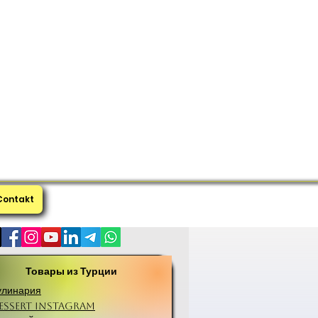
Contakt
Товары из Турции
улинария
essert Instagram