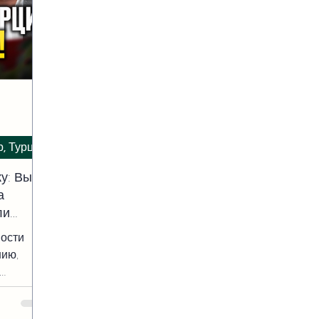
р, Турция
у: Вы
а
ли
ости
нию,
 или