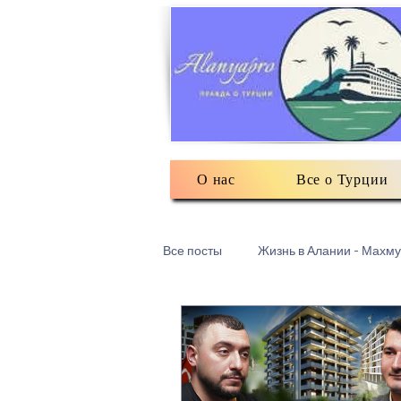
О нас
Все о Турции
Все посты
Жизнь в Алании - Махму
Турецкий текстиль
Разное: о
Есть мнение
3Д печать в Ма