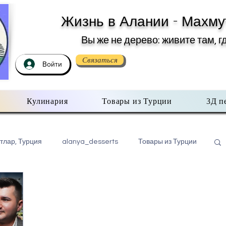
Жизнь в Алании - Махму
Вы же не дерево: живите там, г
Связаться
Войти
Кулинария
Товары из Турции
3Д п
тлар, Турция
alanya_desserts
Товары из Турции
бо всем помаленьку
Недвижимость в Турции
хмутлар