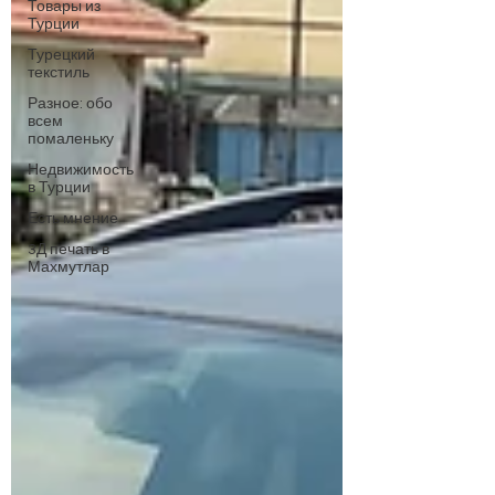
Товары из
Турции
Турецкий
текстиль
Разное: обо
всем
помаленьку
Недвижимость
в Турции
Есть мнение
3Д печать в
Махмутлар