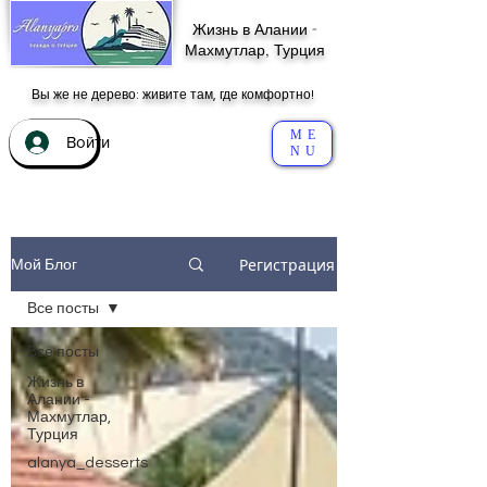
Жизнь в Алании -
Махмутлар, Турция
Вы же не дерево: живите там, где комфортно!
ME
Войти
NU
Регистрация
Мой Блог
Все посты
Все посты
Жизнь в
Алании -
Махмутлар,
Турция
alanya_desserts