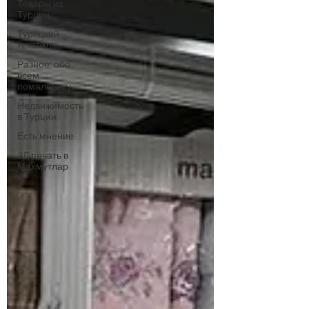
Товары из
Турции
Турецкий
текстиль
Разное: обо
всем
помаленьку
Недвижимость
в Турции
Есть мнение
3Д печать в
Махмутлар