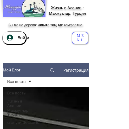
Жизнь в Алании -
Махмутлар, Турция
Вы же не дерево: живите там, где комфортно!
ME
Войти
NU
Регистрация
Мой Блог
Все посты
Все посты
Жизнь в
Алании -
Махмутлар,
Турция
alanya_desserts