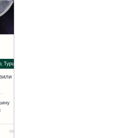
р, Турция
вили
шину
н