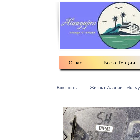
О нас
Все о Турции
Все посты
Жизнь в Алании - Махму
Турецкий текстиль
Разное: о
Есть мнение
3Д печать в Ма