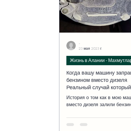
-
23 мая 2023 г.
Жизнь в Алании - Махмутла
Когда вашу машину запра
бензином вместо дизеля.
Реальный случай который
произошел со мной.
История о том как в мою ма
вместо дизеля залили бензи