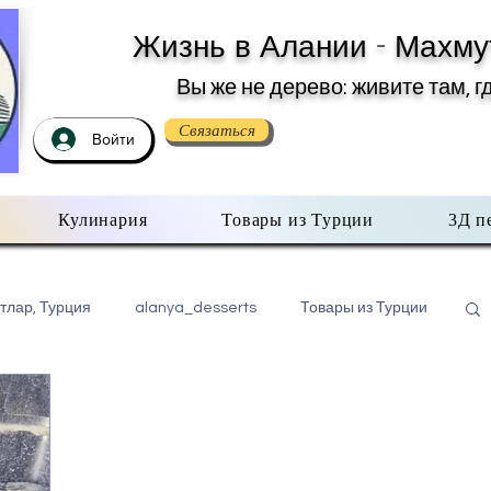
Жизнь в Алании - Махму
Вы же не дерево: живите там, г
Связаться
Войти
Кулинария
Товары из Турции
3Д п
тлар, Турция
alanya_desserts
Товары из Турции
бо всем помаленьку
Недвижимость в Турции
хмутлар