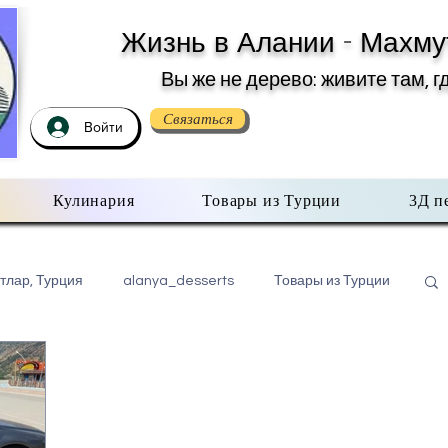
Жизнь в Алании - Махму
Вы же не дерево: живите там, г
Связаться
Войти
Кулинария
Товары из Турции
3Д п
тлар, Турция
alanya_desserts
Товары из Турции
бо всем помаленьку
Недвижимость в Турции
хмутлар