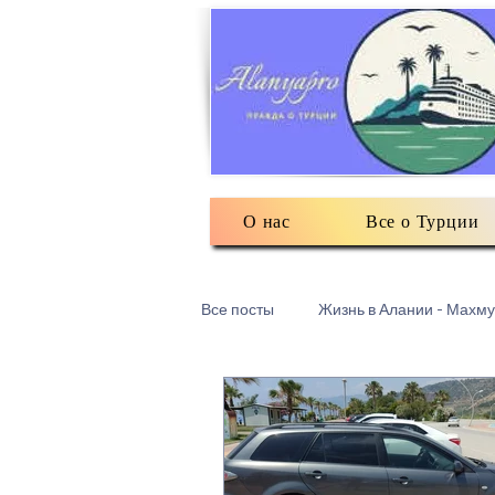
О нас
Все о Турции
Все посты
Жизнь в Алании - Махму
Турецкий текстиль
Разное: о
Есть мнение
3Д печать в Ма