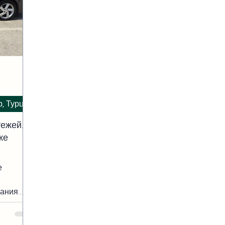
р, Турция
ежей.
ке
е
рания
тему