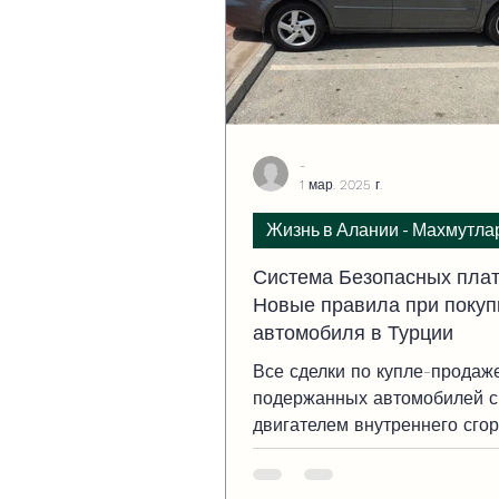
-
1 мар. 2025 г.
Жизнь в Алании - Махмутла
Система Безопасных плат
Новые правила при покуп
автомобиля в Турции
Все сделки по купле-продаж
подержанных автомобилей с
двигателем внутреннего сго
должны проходить через сис
Безопасных платежей