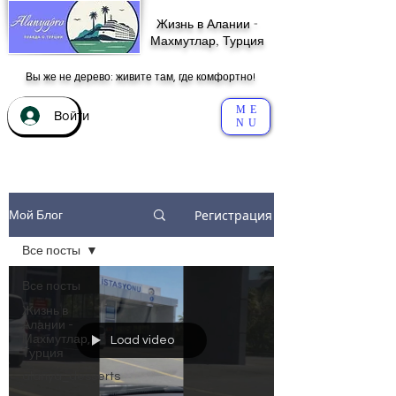
Жизнь в Алании -
Махмутлар, Турция
Вы же не дерево: живите там, где комфортно!
ME
Войти
NU
Регистрация
Мой Блог
Все посты
Все посты
Жизнь в
Алании -
Махмутлар,
Load video
Турция
alanya_desserts