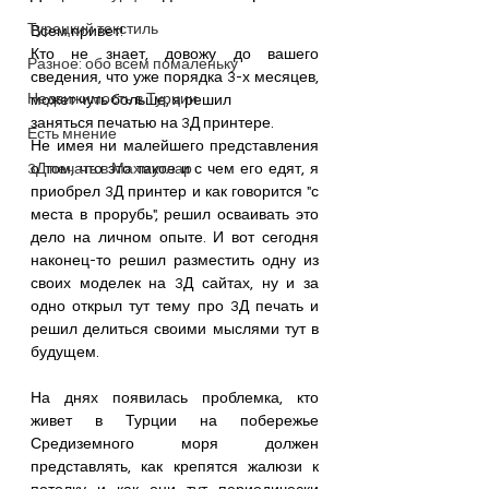
Турецкий текстиль
Всем привет!
Кто не знает, довожу до вашего 
Разное: обо всем помаленьку
сведения, что уже порядка 3-х месяцев, 
Недвижимость в Турции
может чуть больше, я решил 
заняться печатью на 3Д принтере.
Есть мнение
Не имея ни малейшего представления 
3Д печать в Махмутлар
о том, что это такое и с чем его едят, я 
приобрел 3Д принтер и как говорится "с 
места в прорубь", решил осваивать это 
дело на личном опыте. И вот сегодня 
наконец-то решил разместить одну из 
своих моделек на 3Д сайтах, ну и за 
одно открыл тут тему про 3Д печать и 
решил делиться своими мыслями тут в 
будущем.
На днях появилась проблемка, кто 
живет в Турции на побережье 
Средиземного моря должен 
представлять, как крепятся жалюзи к 