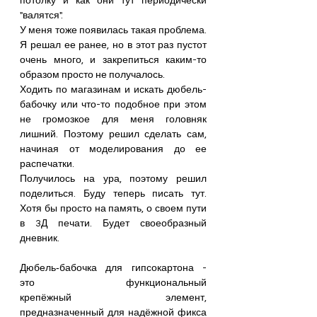
потолку и как они тут периодически 
"валятся".
У меня тоже появилась такая проблема. 
Я решал ее ранее, но в этот раз пустот 
очень много, и закрепиться каким-то 
образом просто не получалось.
Ходить по магазинам и искать дюбель-
бабочку или что-то подобное при этом 
не громозкое для меня головняк 
лишний. Поэтому решил сделать сам, 
начиная от моделирования до ее 
распечатки.
Получилось на ура, поэтому решил 
поделиться. Буду теперь писать тут. 
Хотя бы просто на память, о своем пути 
в 3Д печати. Будет своеобразный 
дневник.
Дюбель‑бабочка для гипсокартона - 
это функциональный 
крепёжный элемент, 
предназначенный для надёжной фикса