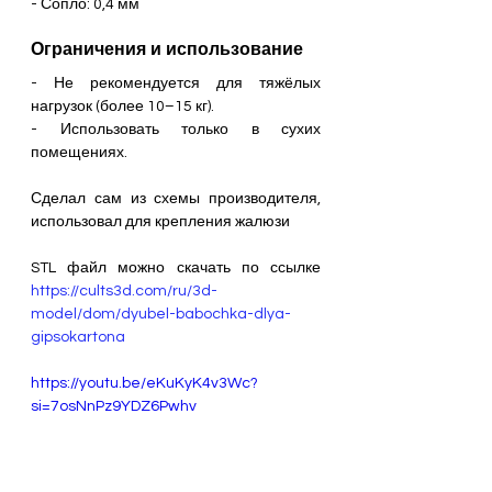
- Сопло: 0,4 мм
Ограничения и использование
- Не рекомендуется для тяжёлых 
нагрузок (более 10–15 кг). 
- Использовать только в сухих 
помещениях. 
Сделал сам из схемы производителя, 
использовал для крепления жалюзи
STL файл можно скачать по ссылке 
https://cults3d.com/ru/3d-
model/dom/dyubel-babochka-dlya-
gipsokartona
https://youtu.be/eKuKyK4v3Wc?
si=7osNnPz9YDZ6Pwhv