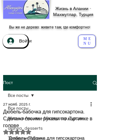
Жизнь в Алании -
Махмутлар, Турция
Вы же не дерево: живите там, где комфортно!
ME
Войти
NU
Пост
Все посты
27 нояб. 2025 г.
Все посты
Дюбель‑бабочка для гипсокартона.
Сделано своими руками по картинке в
Жизнь в Алании - Махмутлар, Турция
голове
alanya_desserts
Оценка: не число из 5 звезд.
Дюбель‑бабочка для гипсокартона
Товары из Турции