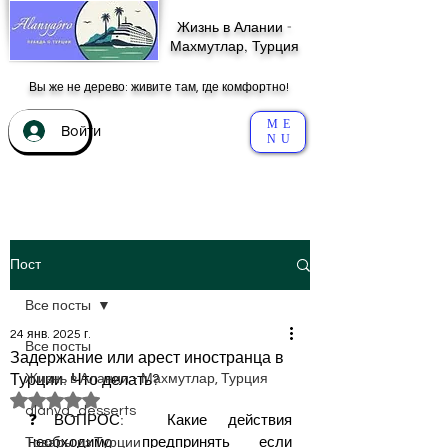
Жизнь в Алании -
Махмутлар, Турция
Вы же не дерево: живите там, где комфортно!
ME
Войти
NU
Пост
Все посты
24 янв. 2025 г.
Все посты
Задержание или арест иностранца в
Турции. Что делать?
Жизнь в Алании - Махмутлар, Турция
Оценка: не число из 5 звезд.
alanya_desserts
❓ВОПРОС:  Какие действия 
необходимо предпринять если 
Товары из Турции