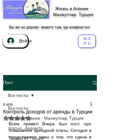
Жизнь в Алании -
Махмутлар, Турция
Вы же не дерево: живите там, где комфортно!
ME
Войти
NU
Пост
Все посты
9 апр.
Все посты
Контроль доходов от аренды в Турции
Оценка: не число из 5 звезд.
Жизнь в Алании - Махмутлар, Турция
Всем привет! Вчера был пост про 
alanya_desserts
повышение арендной платы. Сегодня в 
продолжении темы о том, что сдача в 
Товары из Турции