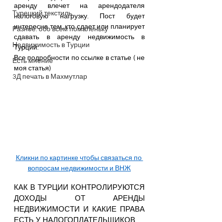
аренду влечет на арендодателя 
Турецкий текстиль
налоговую нагрузку. Пост будет 
интересна тем, кто сдает или планирует 
Разное: обо всем помаленьку
сдавать в аренду недвижимость в 
Недвижимость в Турции
Турции.
Все подробности по ссылке в статье ( не 
Есть мнение
моя статья)
3Д печать в Махмутлар
Кликни по картинке чтобы связаться по 
вопросам недвижимости и ВНЖ
КАК В ТУРЦИИ КОНТРОЛИРУЮТСЯ 
ДОХОДЫ ОТ АРЕНДЫ 
НЕДВИЖИМОСТИ И КАКИЕ ПРАВА 
ЕСТЬ У НАЛОГОПЛАТЕЛЬЩИКОВ