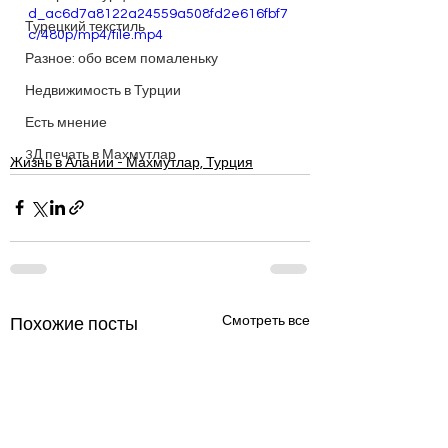
d_ac6d7a8122a24559a508fd2e616fbf7
Турецкий текстиль
c/480p/mp4/file.mp4
Разное: обо всем помаленьку
Недвижимость в Турции
Есть мнение
3Д печать в Махмутлар
Жизнь в Алании - Махмутлар, Турция
Смотреть все
Похожие посты