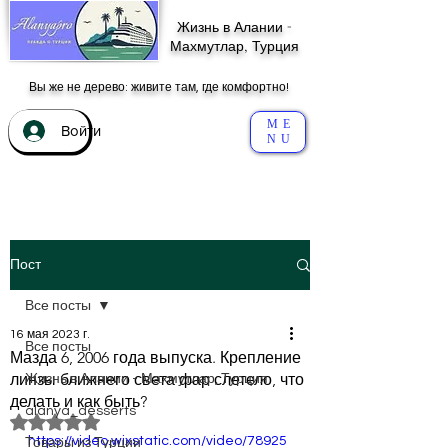
Жизнь в Алании -
Махмутлар, Турция
Вы же не дерево: живите там, где комфортно!
ME
Войти
NU
Пост
Все посты
16 мая 2023 г.
Все посты
Мазда 6, 2006 года выпуска. Крепление
линзы ближнего света фар слетело, что
Жизнь в Алании - Махмутлар, Турция
делать и как быть?
alanya_desserts
Оценка: не число из 5 звезд.
https://video.wixstatic.com/video/78925
Товары из Турции