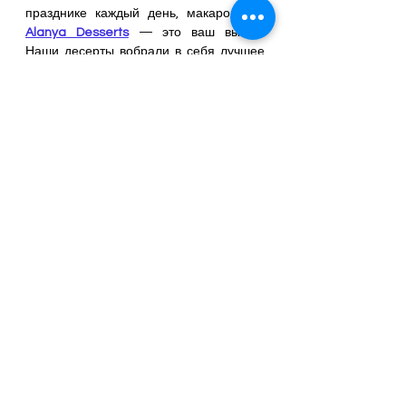
празднике каждый день, макаронс от 
Alanya Desserts
 — это ваш выбор. 
Наши десерты вобрали в себя лучшее 
из французской кулинарной мудрости и 
современные тенденции рынка, что 
делает их уникальными и 
незабываемыми. Попробуйте макаронс 
и убедитесь сами, что маленькое 
лакомство может подарить огромную 
порцию радости и вдохновения.
https://www.youtube.com/shorts/NYj2sr
wk-yE
MACARON - Откройте мир макаронс от 
Alanya Desserts