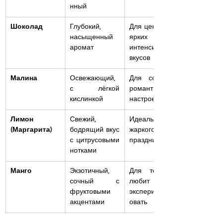
нный
Шоколад
Глубокий, 
Для ценителей 
насыщенный 
ярких и 
аромат
интенсивных 
вкусов
Малина
Освежающий, 
Для создания 
с лёгкой 
романтичного 
кислинкой
настроения
Лимон 
Свежий, 
Идеально для 
(Маргарита)
бодрящий вкус 
жаркого лета и 
с цитрусовыми 
праздников
нотками
Манго
Экзотичный, 
Для тех, кто 
сочный с 
любит 
фруктовыми 
экспериментир
акцентами
овать