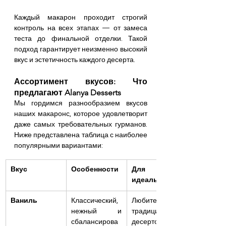
Каждый макарон проходит строгий 
контроль на всех этапах — от замеса 
теста до финальной отделки. Такой 
подход гарантирует неизменно высокий 
вкус и эстетичность каждого десерта.
Ассортимент вкусов: Что 
предлагают Alanya Desserts
Мы гордимся разнообразием вкусов 
наших макаронс, которое удовлетворит 
даже самых требовательных гурманов. 
Ниже представлена таблица с наиболее 
популярными вариантами:
Вкус
Особенности
Для кого 
идеально
Ваниль
Классический, 
Любителей 
нежный и 
традиционных 
сбалансирова
десертов