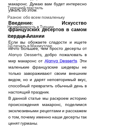
макаронс. Думаю вам будет интересно 
Турецкий текстиль
узнать об этом.
Разное: обо всем помаленьку
Введение: Искусство 
Недвижимость в Турции
французских десертов в самом 
сердце Алании
Есть мнение
Если вы обожаете сладости и ищете 
3Д печать в Махмутлар
нечто большее, чем просто десерты от 
Alanya Desserts, добро пожаловать в 
мир макаронс от 
Alanya Desserts
. Эти 
маленькие французские шедевры не 
только завораживают своим внешним 
видом, но и дарят неповторимый вкус, 
способный превратить обычный день в 
настоящий праздник. 
В данной статье мы раскроем историю 
происхождения макаронс, поделимся 
эксклюзивными рецептами и расскажем 
о том, почему именно наши десерты так 
ценят гурманы.