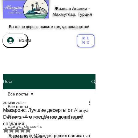
Жизнь в Алании -
Махмутлар, Турция
Вы же не дерево: живите там, где комфортно!
ME
Войти
NU
Пост
Все посты
30 мая 2025 г.
Все посты
Макаронс: Лучшие десерты от Alanya
Desserts — от рецептов до историй
Жизнь в Алании - Махмутлар, Турция
создания
alanya_desserts
Оценка: не число из 5 звезд.
Всем привет! Сегодня решил написать о 
Товары из Турции