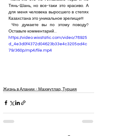
Тянь-Шань, но все-таки это красиво. А 
для меня человека выросшего в степях 
Казахстана это уникальное зрелище!!!
 Что думаете вы по этому поводу? 
Оставьте комментарий...
https://video.wixstatic.com/video/78925
d_4e3d0f4372d04623b33e4c3205ad4c
79/360p/mp4/file.mp4
Жизнь в Алании - Махмутлар, Турция