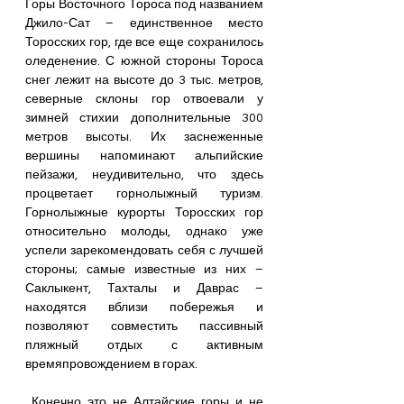
Горы Восточного Тороса под названием 
Джило-Сат – единственное место 
Торосских гор, где все еще сохранилось 
оледенение. С южной стороны Тороса 
снег лежит на высоте до 3 тыс. метров, 
северные склоны гор отвоевали у 
зимней стихии дополнительные 300 
метров высоты. Их заснеженные 
вершины напоминают альпийские 
пейзажи, неудивительно, что здесь 
процветает горнолыжный туризм. 
Горнолыжные курорты Торосских гор 
относительно молоды, однако уже 
успели зарекомендовать себя с лучшей 
стороны; самые известные из них – 
Саклыкент, Тахталы и Даврас – 
находятся вблизи побережья и 
позволяют совместить пассивный 
пляжный отдых с активным 
времяпровождением в горах. 
 Конечно это не Алтайские горы и не 