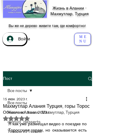
Жизнь в Алании -
Махмутлар, Турция
Вы же не дерево: живите там, где комфортно!
ME
Войти
NU
Пост
Все посты
15 июн. 2023 г.
Все посты
Махмутлар Алания Турция, горы Торос
Обновлено:
Жизнь в Алании - Махмутлар, Турция
9 авг. 2023 г.
Оценка: не число из 5 звезд.
alanya_desserts
Я как уже размещал видео о поездке по 
Торосским горам, но оказывается есть 
Товары из Турции