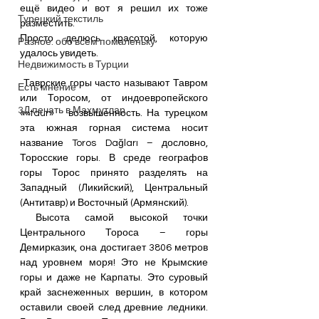
ещё видео и вот я решил их тоже 
Турецкий текстиль
разместить.
Просто делюсь красотой, которую 
Разное: обо всем помаленьку
удалось увидеть.
Недвижимость в Турции
 Таврские горы часто называют Тавром 
Есть мнение
или Торосом, от индоевропейского 
3Д печать в Махмутлар
««taur» - возвышенность. На турецком 
эта южная горная система носит 
название Toros Dağları – дословно, 
Торосские горы. В среде географов 
горы Торос принято разделять на 
Западный (Ликийский), Центральный 
(Антитавр) и Восточный (Армянский).
 Высота самой высокой точки 
Центрального Тороса – горы 
Демирказик, она достигает 3806 метров 
над уровнем моря! Это не Крымские 
горы и даже не Карпаты. Это суровый 
край заснеженных вершин, в котором 
оставили своей след древние ледники. 