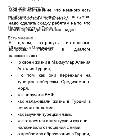
Турецкий текстиль
Мое личное мнение, что немного есть 
проблемы с качеством звука, но думаю 
Разное: обо всем помаленьку
надо сделать скидку ребятам на то, что 
Недвижимость в Турции
они впервые делают такое видео.
Есть мнение
В целом, затронуты интересные 
3Д печать в Махмутлар
вопросы. Ребята в диалоге 
рассказывают:
 о своей жизни в Махмутлар Алания 
Анталия Турция,
 о том как они переехали на 
турецкое побережье Средиземного 
моря, 
как получали ВНЖ, 
как налаживали жизнь в Турции в 
период пандемии,
как выучили турецкий язык,
как относятся к ним турки и как они 
налаживали отношения с ними,
о проблемах образования в Турции,