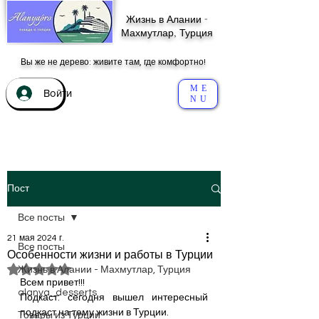
Жизнь в Алании -
Махмутлар, Турция
Вы же не дерево: живите там, где комфортно!
ME
Войти
NU
Пост
Все посты
21 мая 2024 г.
Все посты
Особенности жизни и работы в Турции
Оценка: не число из 5 звезд.
Жизнь в Алании - Махмутлар, Турция
Всем привет!!!
alanya_desserts
Подкаст: сегодня вышел интересный 
подкаст на тему жизни в Турции.
Товары из Турции