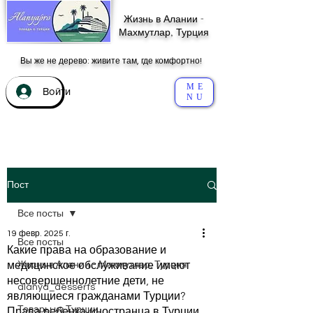
Жизнь в Алании -
Махмутлар, Турция
Вы же не дерево: живите там, где комфортно!
ME
Войти
NU
Пост
Все посты
19 февр. 2025 г.
Все посты
Какие права на образование и
медицинское обслуживание имеют
Жизнь в Алании - Махмутлар, Турция
несовершеннолетние дети, не
alanya_desserts
являющиеся гражданами Турции?
Права ребенка-иностранца в Турции
Товары из Турции