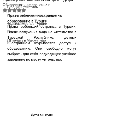
Обновлено:
20 февр. 2025 г.
Турецкий текстиль
Оценка: не число из 5 звезд.
Права ребенка-иностранца на 
Разное: обо всем помаленьку
образование в Турции
Недвижимость в Турции
Права ребенка-иностранца в Турции. 
Есть мнение
После получения вида на жительство в 
Турецкой Республике, детям-
3Д печать в Махмутлар
иностранцам открывается доступ к 
образованию. Они свободно могут 
выбрать для себя подходящее учебное 
заведение по месту жительства.
Дети в школе