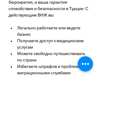
бюрократия, а ваша гарантия 
спокойствия и безопасности в Турции. С 
действующим ВНЖ вы:
Легально работаете или ведете 
бизнес
Получаете доступ к медицинским 
услугам
Можете свободно путешествовать 
по стране
Избегаете штрафов и проблем с 
миграционными службами
Не забывайте, что Турция внимательно 
следит за соблюдением миграционных 
правил, и лучше не рисковать.
Надеюсь, эта статья помогла вам 
разобраться в тонкостях продления 
ВНЖ в Турции! Если у вас остались 