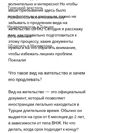
волнительно и интересно! Но чтобы 
Турецкий текстиль
ваше пребывание здесь было 
комфортным и законным, важно не 
Разное: обо всем помаленьку
забывать о продлении вида на 
Недвижимость в Турции
жительство (ВНЖ). Сегодня я расскажу 
вам, как правильно подготовиться к 
Есть мнение
этому процессу, какие документы 
3Д печать в Махмутлар
нужны и на что обратить внимание, 
чтобы избежать лишних проблем. 
Поехали!
Что такое вид на жительство и зачем 
его продлевать?
Вид на жительство — это официальный 
документ, который позволяет 
иностранцам легально находиться в 
Турции длительное время. Обычно он 
выдается на срок от 6 месяцев до 2 лет, 
в зависимости от типа ВНЖ. Но что 
делать, когда срок подходит к концу? 