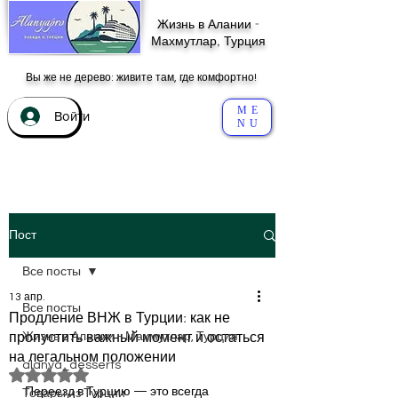
Жизнь в Алании -
Махмутлар, Турция
Вы же не дерево: живите там, где комфортно!
ME
Войти
NU
Пост
Все посты
13 апр.
Все посты
Продление ВНЖ в Турции: как не
пропустить важный момент и остаться
Жизнь в Алании - Махмутлар, Турция
на легальном положении
alanya_desserts
Оценка: не число из 5 звезд.
Переезд в Турцию — это всегда 
Товары из Турции