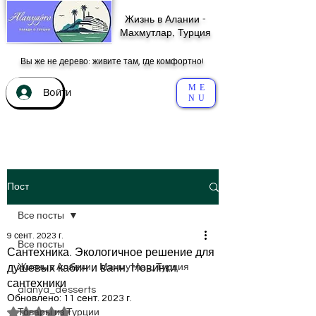
Жизнь в Алании -
Махмутлар, Турция
Вы же не дерево: живите там, где комфортно!
ME
Войти
NU
Пост
Все посты
9 сент. 2023 г.
Все посты
Сантехника. Экологичное решение для
душевых кабин и ванн. Новинки
Жизнь в Алании - Махмутлар, Турция
сантехники
alanya_desserts
Обновлено:
11 сент. 2023 г.
Оценка: не число из 5 звезд.
Товары из Турции