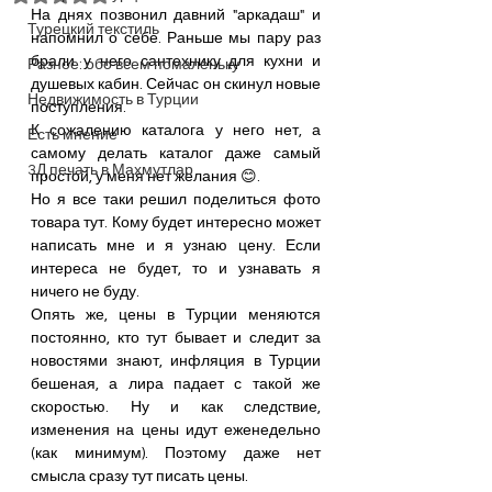
На днях позвонил давний "аркадаш" и 
Турецкий текстиль
напомнил о себе. Раньше мы пару раз 
брали у него сантехнику для кухни и 
Разное: обо всем помаленьку
душевых кабин. Сейчас он скинул новые 
Недвижимость в Турции
поступления.
К сожалению каталога у него нет, а 
Есть мнение
самому делать каталог даже самый 
3Д печать в Махмутлар
простой, у меня нет желания 😊.
Но я все таки решил поделиться фото 
товара тут. Кому будет интересно может 
написать мне и я узнаю цену. Если 
интереса не будет, то и узнавать я 
ничего не буду. 
Опять же, цены в Турции меняются 
постоянно, кто тут бывает и следит за 
новостями знают, инфляция в Турции 
бешеная, а лира падает с такой же 
скоростью. Ну и как следствие, 
изменения на цены идут еженедельно 
(как минимум). Поэтому даже нет 
смысла сразу тут писать цены. 