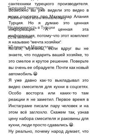
сантехники турецкого производителя. 
Турецкий текстиль
Возможно вы уже видели это видео в 
моих соцсетях про Махмутлар Алания 
Разное: обо всем помаленьку
Турция. Но я думаю это ценная 
Недвижимость в Турции
информация. А ценная эта 
информация, потому-что этот комплект 
Есть мнение
я называю "мечта хозяйки".
3Д печать в Махмутлар
Кстати, мужчины, если вдруг вы не 
знаете, что подарить вашей хозяйке, то 
это смелое и крутое решение. Поверьте 
вы очень ее обрадуете. Почти как новый 
автомобиль 😀
Я уже давно как-то выкладывал это 
видео смесителя для кухни в соцсетях. 
Особо восторга или каких-то там 
реакции я не заметил. Первое время в 
Инстаграме писали пару человек и на 
этом всё заглохло. Скажем так, узнав 
цену набора смесителя и раковины для 
кухни, люди просто сдавались 😀.
Ну реально, почему народ думает, что 