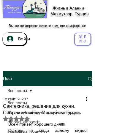
Жизнь в Алании -
Махмутлар, Турция
Вы же не дерево: живите там, где комфортно!
ME
Войти
NU
Пост
Все посты
12 сент. 2023 г.
Все посты
Сантехника, решение для кухни.
Современный кухонный смеситель
Жизнь в Алании - Махмутлар, Турция
Оценка: не число из 5 звезд.
alanya_desserts
Всем привет, хорошего дня!!!!
Сегодня я сюда выложу видео 
Товары из Турции