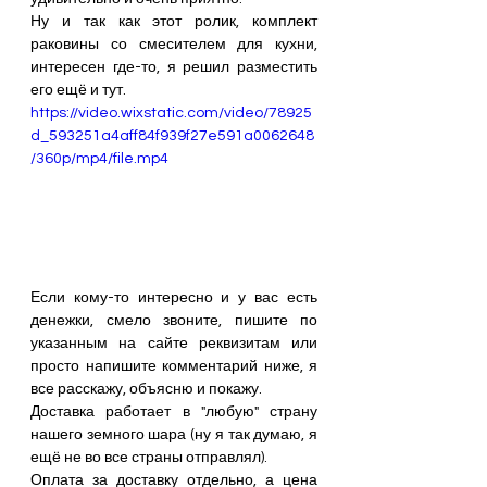
Ну и так как этот ролик, комплект 
раковины со смесителем для кухни, 
интересен где-то, я решил разместить 
его ещё и тут.
https://video.wixstatic.com/video/78925
d_593251a4aff84f939f27e591a0062648
/360p/mp4/file.mp4
Если кому-то интересно и у вас есть 
денежки, смело звоните, пишите по 
указанным на сайте реквизитам или 
просто напишите комментарий ниже, я 
все расскажу, объясню и покажу.
Доставка работает в "любую" страну 
нашего земного шара (ну я так думаю, я 
ещё не во все страны отправлял).
Оплата за доставку отдельно, а цена 