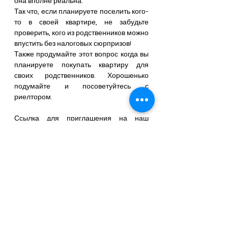
она вполне реальна.
Так что, если планируете поселить кого-
то в своей квартире, не забудьте 
проверить, кого из родственников можно 
впустить без налоговых сюрпризов!
Также продумайте этот вопрос когда вы 
планируете покупать квартиру для 
своих родственников. Хорошенько 
подумайте и посоветуйтесь с 
риелтором.
Ссылка для приглашения на наш 
телеграмм канал
Получить консультацию по 
купле-
продаже имущества
, а также по 
получению ВНЖ в Турции
 вы можете 
пройдя по ссылкам.
Географически Мы находимся 
здесь
Жизнь в Алании - Махмутлар, Турция