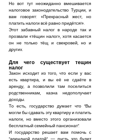
Но вот тут неожиданно вмешивается 
налоговое законодательство Турции, и 
вам говорят: «Прекрасный жест, но 
платить налоги всё равно придётся!».
Этот забавный налог в народе так и 
прозвали «тёщин налог», хотя касается 
он не только тёщ и свекровей, но и 
других.
Для чего существует тещин 
налог
Закон исходит из того, что если у вас 
есть квартира, и вы её не сдаёте в 
аренду, а позволили там поселиться 
родственникам, казна недополучает 
доходы. 
То есть, государство думает что "Вы 
могли бы сдавать эту квартиру и платить 
налоги, но вместо этого организовали 
бесплатный семейный пансионат".
И государство решает вам помочь с 
"арендной платой" — пусть это будет 