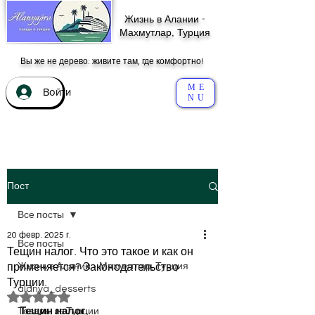
Жизнь в Алании -
Махмутлар, Турция
Вы же не дерево: живите там, где комфортно!
ME
Войти
NU
Пост
Все посты
20 февр. 2025 г.
Все посты
Тещин налог. Что это такое и как он
применяется? Законодательство
Жизнь в Алании - Махмутлар, Турция
Турции.
alanya_desserts
Оценка: не число из 5 звезд.
Тещин налог.
Товары из Турции