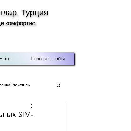
тлар, Турция
де комфортно!
ечать
Политика сайта
рецкий текстиль
тлар
ьных SIM-