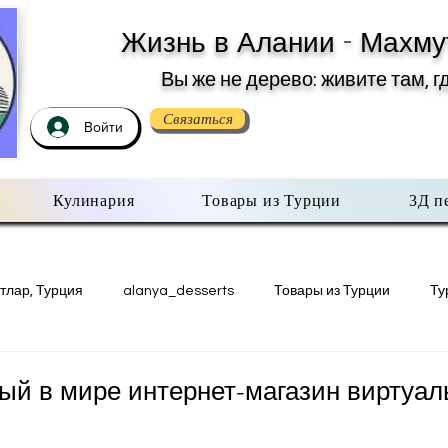
Жизнь в Алании - Махму
Вы же не дерево: живите там, г
Связаться
Войти
Кулинария
Товары из Турции
3Д п
тлар, Турция
alanya_desserts
Товары из Турции
Ту
Недвижимость в Турции
Есть мнение
3Д печать в Махму
вый в мире интернет-магазин виртуал
з 5 звезд.