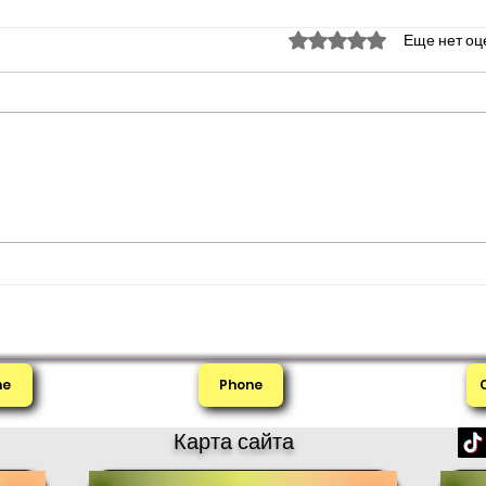
Оценка: 0 из 5 звезд.
Еще нет оц
Полезные форумы для
Пони
экспатов в Алании
икам
me
Phone
Карта сайта