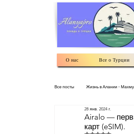
О нас
Все о Турции
Все посты
Жизнь в Алании - Махму
28 янв. 2024 г.
Разное: обо всем помаленьку
Airalo — пер
карт (eSIM).
Оценка: не число и