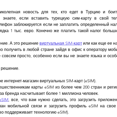
колепная новость для тех, кто едет в Турцию и боитс
 знаете, если вставить турецкую сим-карту в свой тел
ефон заблокируется если не заплатить определенный нало
ядка 1 тыс. евро. Конечно же платить такой налог больши
ние. А это решение 
виртуальная 
SIM-карт
 или как еще ее 
о получить в любой стране зайдя в офис к оператору моби
не совсем просто, особенно если вы не знаете языка и особ
е решение.
е интернет-магазин виртуальных SIM-карт (eSIM).
тешественникам карты eSIM из более чем 200 стран и реги
за бренда насчитывает более 1 миллиона человек.
eSIM
, все, что вам нужно сделать, это загрузить приложени
н мобильной связи и загрузить профиль eSIM на свое у
тво поддерживает технологию eSIM).