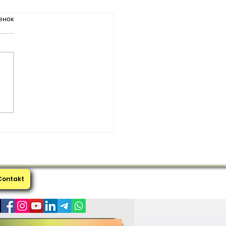
енок
мание концепции
ета в Турции
Contakt