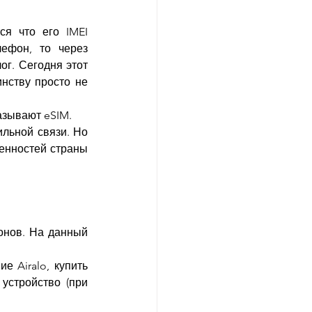
я что его IMEI 
ефон, то через 
г. Сегодня этот 
нству просто не 
называют eSIM.
льной связи. Но 
енностей страны 
онов. На данный 
е Airalo, купить 
стройство (при 