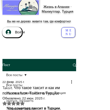
Жизнь в Алании -
Махмутлар, Турция
Вы же не дерево: живите там, где комфортно!
ME
Войти
NU
Пост
Все посты
22 февр. 2025 г.
Все посты
Taksit. Что такое таксит и как им
пользоваться. Таксит в Турции
Жизнь в Алании - Махмутлар, Турция
Обновлено:
22 июн. 2025 г.
alanya_desserts
Оценка: не число из 5 звезд.
Что означает таксит в Турции.
Товары из Турции